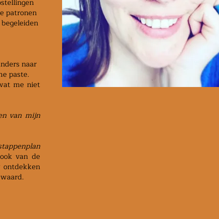
pstellingen
de patronen
 begeleiden
anders naar
me paste.
wat me niet
ten van mijn
fstappenplan
 ook van de
uw ontdekken
t waard.