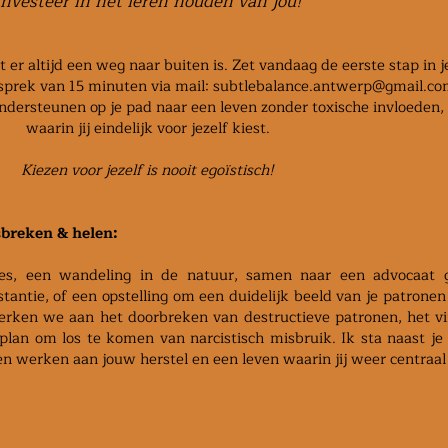
Investeer in het leren houden van jou!
t er altijd een weg naar buiten is. Zet vandaag de eerste stap in j
sprek van 15 minuten via mail:
subtlebalance.antwerp@gmail.c
ondersteunen op je pad naar een leven zonder toxische invloeden,
waarin jij eindelijk voor jezelf kiest.
Kiezen voor jezelf is nooit egoïstisch!
sbreken & helen:
ies, een wandeling in de natuur, samen naar een advocaat 
stantie, of een opstelling om een duidelijk beeld van je patronen
werken we aan het doorbreken van destructieve patronen, het v
plan om los te komen van narcistisch misbruik. Ik sta naast je 
n werken aan jouw herstel en een leven waarin jij weer centraal 