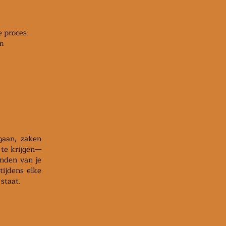
e proces.
om
gaan, zaken
 te krijgen—
inden van je
tijdens elke
staat.