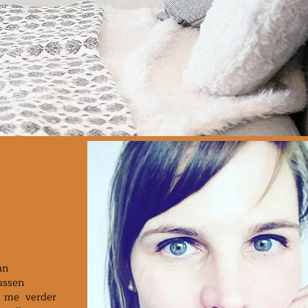
an
ussen
 me verder