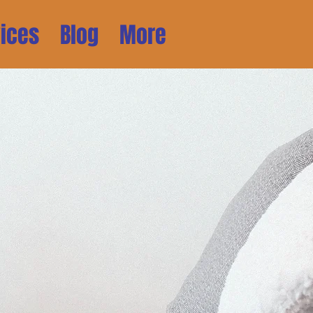
ices
Blog
More