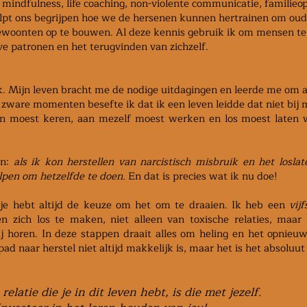
, mindfulness, life coaching, non-violente communicatie, familieo
 helpt ons begrijpen hoe we de hersenen kunnen hertrainen om ou
gewoonten op te bouwen. Al deze kennis gebruik ik om mensen te
ve patronen en het terugvinden van zichzelf.
ik. Mijn leven bracht me de nodige uitdagingen en leerde me om 
 zware momenten besefte ik dat ik een leven leidde dat niet bij 
en moest keren, aan mezelf moest werken en los moest laten 
an:
als ik kon herstellen van narcistisch misbruik en het losla
lpen om hetzelfde te doen.
En dat is precies wat ik nu doe!
je hebt altijd de keuze om het om te draaien. Ik heb een
vij
 zich los te maken, niet alleen van toxische relaties, maar
ij horen. In deze stappen draait alles om heling en het opnie
 pad naar herstel niet altijd makkelijk is, maar het is het absoluu
relatie die je in dit leven hebt, is die met jezelf.