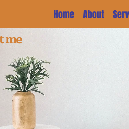
Home
About
Serv
t me